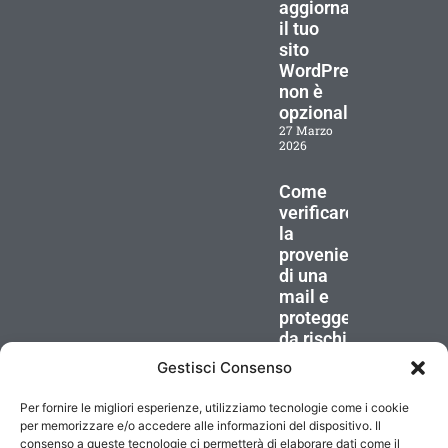
aggiornare
il tuo
sito
WordPress
non è
opzionale
27 Marzo
2026
Come
verificare
la
provenienza
di una
mail e
proteggersi
da rischi
25 Marzo
Gestisci Consenso
2026
Per fornire le migliori esperienze, utilizziamo tecnologie come i cookie
©1999-2026 Tunda IT Srl unipersonale – P.IVA/CF 08227280966 –
per memorizzare e/o accedere alle informazioni del dispositivo. Il
REA MI-2011101 – Cap. Soc. 10.000 € i.v
consenso a queste tecnologie ci permetterà di elaborare dati come il