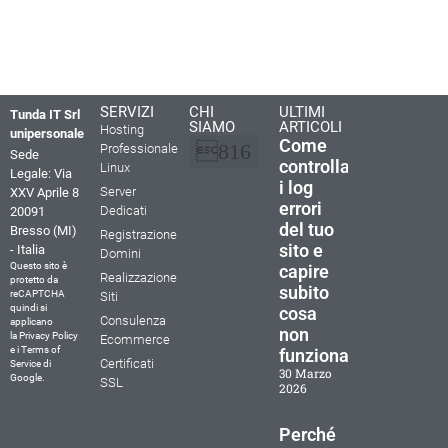
SERVIZI
CHI
ULTIMI
Tunda IT Srl
SIAMO
ARTICOLI
Hosting
unipersonale
Come
Professionale
Sede
controllare
Linux
Legale: Via
i log
La nostra storia
Perchè scegliere Tunda IT
Documenti e Contratti
Cookie Policy (UE)
Dichiarazione sulla Privacy (UE)
Termini e condizioni
Server
XXV Aprile 8
errori
Dedicati
20091
del tuo
Bresso (MI)
Registrazione
sito e
- Italia
Domini
Questo sito è
capire
Realizzazione
protetto da
subito
reCAPTCHA
Siti
quindi si
cosa
Consulenza
applicano
non
la
Privacy Policy
Ecommerce
e i
Terms of
funziona
Certificati
Service
di
30 Marzo
Google.
SSL
2026
Perché