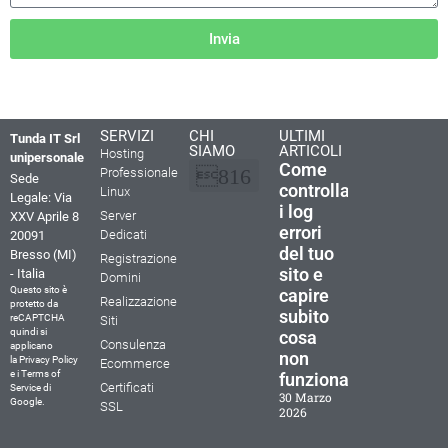
Invia
SERVIZI
CHI
ULTIMI
Tunda IT Srl
SIAMO
ARTICOLI
Hosting
unipersonale
Come
Professionale
Sede
controllare
Linux
Legale: Via
i log
La nostra storia
Perchè scegliere Tunda IT
Documenti e Contratti
Cookie Policy (UE)
Dichiarazione sulla Privacy (UE)
Termini e condizioni
Server
XXV Aprile 8
errori
Dedicati
20091
del tuo
Bresso (MI)
Registrazione
sito e
- Italia
Domini
Questo sito è
capire
Realizzazione
protetto da
subito
reCAPTCHA
Siti
quindi si
cosa
Consulenza
applicano
non
la
Privacy Policy
Ecommerce
e i
Terms of
funziona
Certificati
Service
di
30 Marzo
Google.
SSL
2026