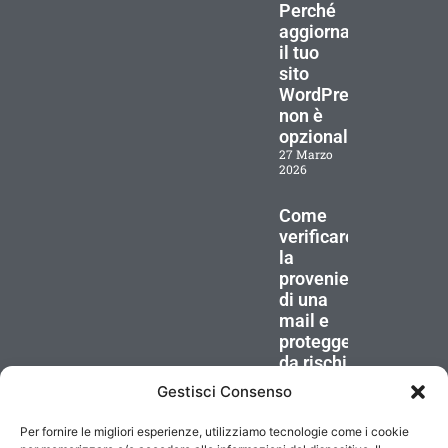
Perché
aggiornare
il tuo
sito
WordPress
non è
opzionale
27 Marzo
2026
Come
verificare
la
provenienza
di una
mail e
proteggersi
da rischi
25 Marzo
Gestisci Consenso
2026
Per fornire le migliori esperienze, utilizziamo tecnologie come i cookie
©1999-2026 Tunda IT Srl unipersonale – P.IVA/CF 08227280966 –