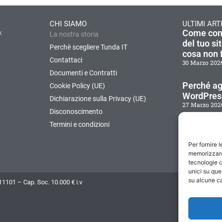
CHI SIAMO
ULTIMI ART
Come contr
x
La nostra storia
del tuo si
Perchè scegliere Tunda IT
cosa non 
Contattaci
30 Marzo 202
Documenti e Contratti
Perché agg
Cookie Policy (UE)
WordPress
Dichiarazione sulla Privacy (UE)
27 Marzo 202
Disconoscimento
Termini e condizioni
Come veri
provenien
Per fornire 
proteggers
memorizzare 
25 Marzo 202
tecnologie c
unici su que
su alcune ca
101 – Cap. Soc. 10.000 € i.v