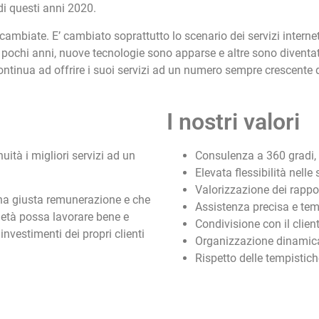
i questi anni 2020.
ambiate. E’ cambiato soprattutto lo scenario dei servizi interne
 pochi anni, nuove tecnologie sono apparse e altre sono diventat
tinua ad offrire i suoi servizi ad un numero sempre crescente di
I nostri valori
uità i migliori servizi ad un
Consulenza a 360 gradi, 
Elevata flessibilità nelle
Valorizzazione dei rappor
na giusta remunerazione e che
Assistenza precisa e te
età possa lavorare bene e
Condivisione con il clien
nvestimenti dei propri clienti
Organizzazione dinamica 
Rispetto delle tempistich