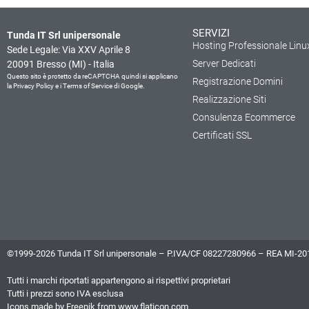
SERVIZI
Tunda IT Srl unipersonale
Hosting Professionale Linu
Sede Legale: Via XXV Aprile 8
Server Dedicati
20091 Bresso (MI) - Italia
Questo sito è protetto da reCAPTCHA quindi si applicano
Registrazione Domini
la
Privacy Policy
e i
Terms of Service
di Google.
Realizzazione Siti
Consulenza Ecommerce
Certificati SSL
©1999-2026 Tunda IT Srl unipersonale – P.IVA/CF 08227280966 – REA MI-2011
Tutti i marchi riportati appartengono ai rispettivi proprietari
Tutti i prezzi sono IVA esclusa
Icons made by
Freepik
from
www.flaticon.com