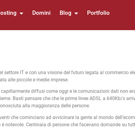
osting
Domini
Blog
Portfolio
el settore IT e con una visione del futuro legata al commercio ele
tata alle piccole e medie imprese.
 capillarmente diffusi come oggi e le comunicazioni dati non er
erne. Basti pensare che che le prime linee ADSL a 640Kb/s arr
conosciuta alla maggioranza delle persone
.
 eventi che cominciano ad avvicinare la gente al mondo dell’eco
tro è notevole. Centinaia di persone che facevano domande su tut