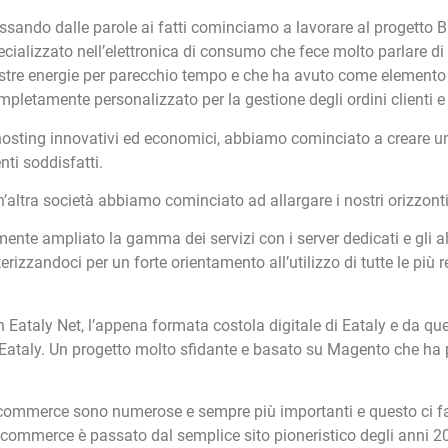
ssando dalle parole ai fatti cominciamo a lavorare al progett
ecializzato nell’elettronica di consumo che fece molto parlare di
stre energie per parecchio tempo e che ha avuto come elemento 
mpletamente personalizzato per la gestione degli ordini clienti e f
 hosting innovativi ed economici, abbiamo cominciato a creare u
nti soddisfatti.
altra società abbiamo cominciato ad allargare i nostri orizzonti
mente ampliato la gamma dei servizi con i server dedicati e gli a
izzandoci per un forte orientamento all’utilizzo di tutte le più
 Eataly Net, l’appena formata costola digitale di Eataly e da qu
Eataly. Un progetto molto sfidante e basato su Magento che ha p
 ecommerce sono numerose e sempre più importanti e questo ci f
’ecommerce è passato dal semplice sito pioneristico degli anni 2