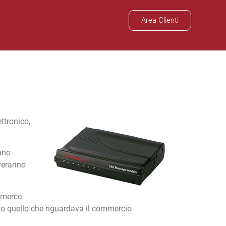
Area Clienti
ttronico,
ano
iveranno
mmerce.
to quello che riguardava il commercio