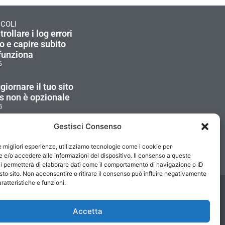
ICOLI
ollare i log errori
to e capire subito
funziona
6
iornare il tuo sito
 non è opzionale
6
Gestisci Consenso
ficare la
za di una mail e
le migliori esperienze, utilizziamo tecnologie come i cookie per
i da rischi
e/o accedere alle informazioni del dispositivo. Il consenso a queste
6
i permetterà di elaborare dati come il comportamento di navigazione o ID
sto sito. Non acconsentire o ritirare il consenso può influire negativamente
ratteristiche e funzioni.
Accetta