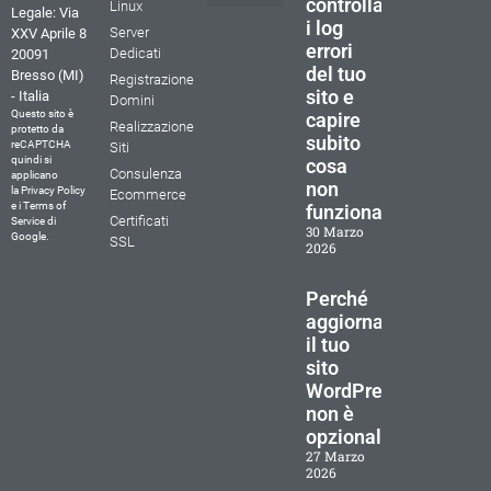
controllare
Linux
Legale: Via
i log
La nostra storia
Perchè scegliere Tunda IT
Documenti e Contratti
Cookie Policy (UE)
Dichiarazione sulla Privacy (UE)
Termini e condizioni
Server
XXV Aprile 8
errori
Dedicati
20091
del tuo
Bresso (MI)
Registrazione
sito e
- Italia
Domini
Questo sito è
capire
Realizzazione
protetto da
subito
reCAPTCHA
Siti
quindi si
cosa
Consulenza
applicano
non
la
Privacy Policy
Ecommerce
e i
Terms of
funziona
Certificati
Service
di
30 Marzo
Google.
SSL
2026
Perché
aggiornare
il tuo
sito
WordPress
non è
opzionale
27 Marzo
2026