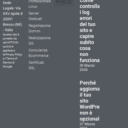
Come
Professionale
Sede
controllare
Linux
Legale: Via
i log
La nostra storia
Perchè scegliere Tunda IT
Documenti e Contratti
Cookie Policy (UE)
Dichiarazione sulla Privacy (UE)
Termini e condizioni
Server
XXV Aprile 8
errori
Dedicati
20091
del tuo
Bresso (MI)
Registrazione
sito e
- Italia
Domini
Questo sito è
capire
Realizzazione
protetto da
subito
reCAPTCHA
Siti
quindi si
cosa
Consulenza
applicano
non
la
Privacy Policy
Ecommerce
e i
Terms of
funziona
Certificati
Service
di
30 Marzo
Google.
SSL
2026
Perché
aggiornare
il tuo
sito
WordPress
non è
opzionale
27 Marzo
2026