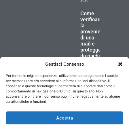
Come
verificare
la
provenienza
di una
mail e
proteggersi
da rischi
25 Marzo
Gestisci Consenso
2026
Per fornire le migliori esperienze, utilizziamo tecnologie come i cookie
©1999-2026 Tunda IT Srl unipersonale – P.IVA/CF 08227280966 –
per memorizzare e/o accedere alle informazioni del dispositivo. Il
REA MI-2011101 – Cap. Soc. 10.000 € i.v
consenso a queste tecnologie ci permetterà di elaborare dati come il
comportamento di navigazione o ID unici su questo sito. Non
acconsentire o ritirare il consenso può influire negativamente su alcune
Tutti i marchi riportati appartengono ai rispettivi proprietari
caratteristiche e funzioni.
Tutti i prezzi sono IVA esclusa
Icons made by
Freepik
from
www.flaticon.com
Accetta