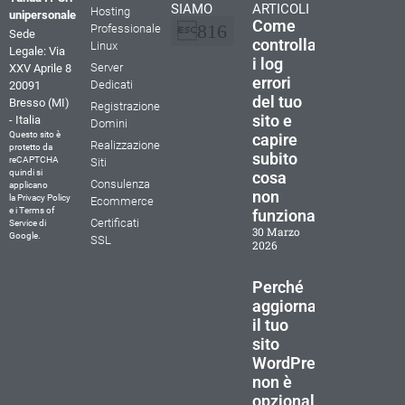
SIAMO
ARTICOLI
Hosting
unipersonale
Come
Professionale
Sede
controllare
Linux
Legale: Via
i log
La nostra storia
Perchè scegliere Tunda IT
Documenti e Contratti
Cookie Policy (UE)
Dichiarazione sulla Privacy (UE)
Termini e condizioni
Server
XXV Aprile 8
errori
Dedicati
20091
del tuo
Bresso (MI)
Registrazione
sito e
- Italia
Domini
Questo sito è
capire
Realizzazione
protetto da
subito
reCAPTCHA
Siti
quindi si
cosa
Consulenza
applicano
non
la
Privacy Policy
Ecommerce
e i
Terms of
funziona
Certificati
Service
di
30 Marzo
Google.
SSL
2026
Perché
aggiornare
il tuo
sito
WordPress
non è
opzionale