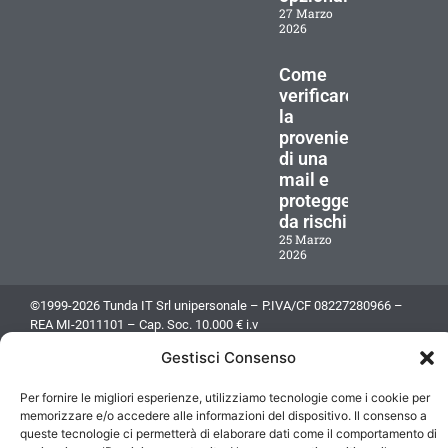
27 Marzo
2026
Come
verificare
la
provenienza
di una
mail e
proteggersi
da rischi
25 Marzo
2026
©1999-2026 Tunda IT Srl unipersonale – P.IVA/CF 08227280966 –
REA MI-2011101 – Cap. Soc. 10.000 € i.v
Gestisci Consenso
Tutti i marchi riportati appartengono ai rispettivi proprietari
Tutti i prezzi sono IVA esclusa
Per fornire le migliori esperienze, utilizziamo tecnologie come i cookie per
Icons made by
Freepik
from
www.flaticon.com
memorizzare e/o accedere alle informazioni del dispositivo. Il consenso a
queste tecnologie ci permetterà di elaborare dati come il comportamento di